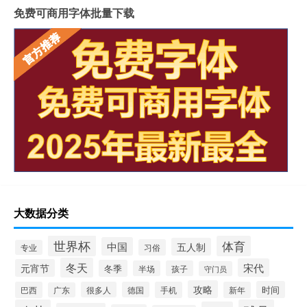
免费可商用字体批量下载
大数据分类
世界杯
体育
中国
五人制
习俗
专业
冬天
宋代
元宵节
冬季
半场
孩子
守门员
攻略
时间
巴西
很多人
德国
手机
新年
广东