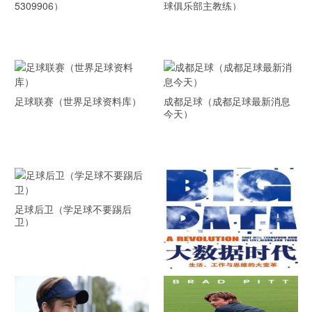
5309906）
球俱乐部主教练）
足球联赛（世界足球资料库）
成都足球（成都足球最新消息
今天）
足球后卫（学足球不要踢后
卫）
《大数据时代》 PDF文档下载