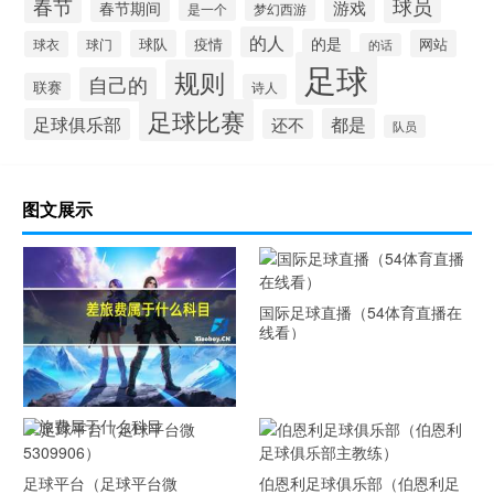
春节
球员
游戏
春节期间
是一个
梦幻西游
的人
的是
球队
疫情
网站
球衣
球门
的话
足球
规则
自己的
联赛
诗人
足球比赛
足球俱乐部
都是
还不
队员
图文展示
国际足球直播（54体育直播在
线看）
差旅费属于什么科目
足球平台（足球平台微
伯恩利足球俱乐部（伯恩利足