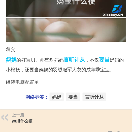
释义
妈妈
言听计从
要当
的好宝贝。那些对妈妈
，不仅
妈妈的
小棉袄，还要当妈妈的羽绒服军大衣的成年乖宝宝。
组装电脑配置单
网络标签：
妈妈
要当
言听计从
上一篇
wuli什么梗