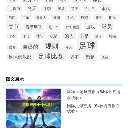
冬天
宋代
元宵节
冬季
半场
孩子
守门员
攻略
时间
巴西
很多人
德国
手机
新年
广东
春节
球员
游戏
春节期间
是一个
梦幻西游
的人
的是
球队
疫情
网站
球衣
球门
的话
足球
规则
自己的
联赛
诗人
足球比赛
足球俱乐部
都是
还不
队员
图文展示
国际足球直播（54体育直播在
线看）