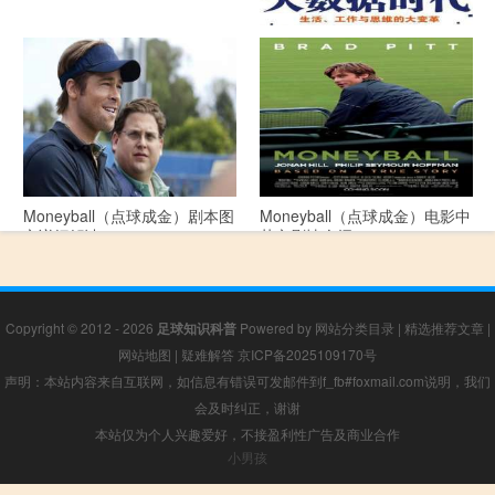
《大数据时代》 PDF文档下载
Moneyball（点球成金）剧本图
Moneyball（点球成金）电影中
文详细解读
英文剧情介绍
Copyright © 2012 - 2026
足球知识科普
Powered by
网站分类目录
|
精选推荐文章
|
网站地图
|
疑难解答
京ICP备2025109170号
声明：本站内容来自互联网，如信息有错误可发邮件到f_fb#foxmail.com说明，我们
会及时纠正，谢谢
本站仅为个人兴趣爱好，不接盈利性广告及商业合作
小男孩