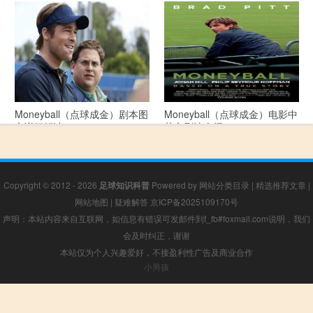
《大数据时代》 PDF文档下载
Moneyball（点球成金）剧本图
Moneyball（点球成金）电影中
文详细解读
英文剧情介绍
Copyright © 2012 - 2026
足球知识科普
Powered by
网站分类目录
|
精选推荐文章
|
网站地图
|
疑难解答
京ICP备2025109170号
声明：本站内容来自互联网，如信息有错误可发邮件到f_fb#foxmail.com说明，我们
会及时纠正，谢谢
本站仅为个人兴趣爱好，不接盈利性广告及商业合作
小男孩