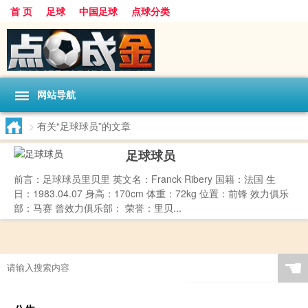
首 页
足球
中国足球
点球分类
网站导航
>
有关“足球球员”的文章
足球球员
前言：足球球员里贝里 英文名：Franck Ribery 国籍：法国 生
日：1983.04.07 身高：170cm 体重：72kg 位置：前锋 效力俱乐
部：马赛 曾效力俱乐部： 荣誉：里贝...
☚