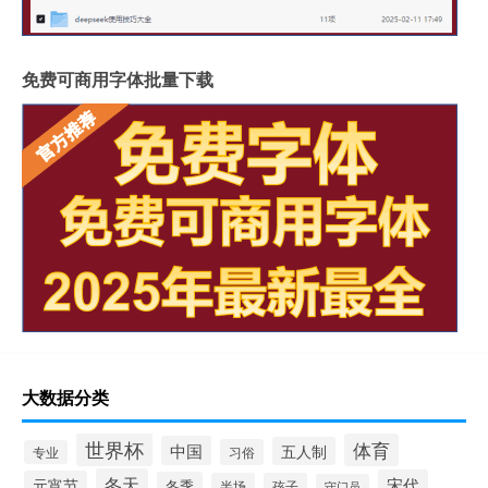
免费可商用字体批量下载
大数据分类
世界杯
体育
中国
五人制
习俗
专业
冬天
宋代
元宵节
冬季
半场
孩子
守门员