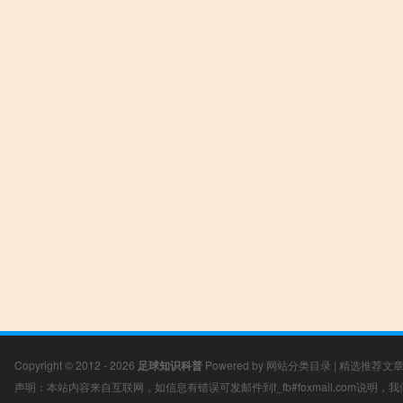
Copyright © 2012 - 2026
足球知识科普
Powered by
网站分类目录
|
精选推荐文
声明：本站内容来自互联网，如信息有错误可发邮件到f_fb#foxmail.com说明