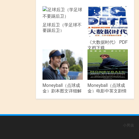
足球后卫（学足球不
要踢后卫）
《大数据时代》 PDF
文档下载
Moneyball（点球成
Moneyball（点球成
金）剧本图文详细解
金）电影中英文剧情
读
介绍
小男孩