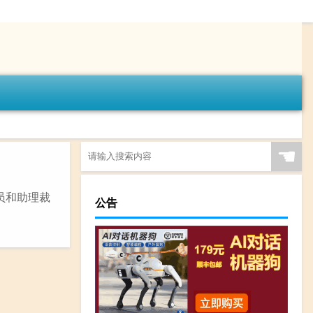
☚
员和助理裁
公告