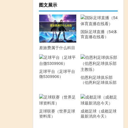
图文展示
国际足球直播（54体
育直播在线看）
差旅费属于什么科目
足球平台（足球平台
微5309906）
伯恩利足球俱乐部
（伯恩利足球俱乐部
主教练）
足球联赛（世界足球
成都足球（成都足球
资料库）
最新消息今天）