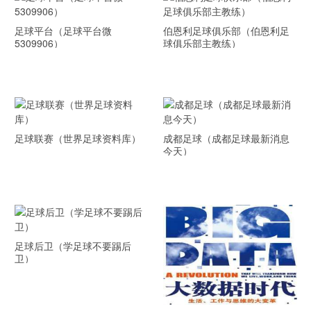
足球平台（足球平台微
伯恩利足球俱乐部（伯恩利足
5309906）
球俱乐部主教练）
足球联赛（世界足球资料库）
成都足球（成都足球最新消息
今天）
足球后卫（学足球不要踢后
卫）