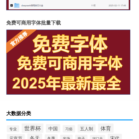
免费可商用字体批量下载
大数据分类
世界杯
体育
中国
五人制
习俗
专业
冬天
宋代
元宵节
冬季
半场
孩子
守门员